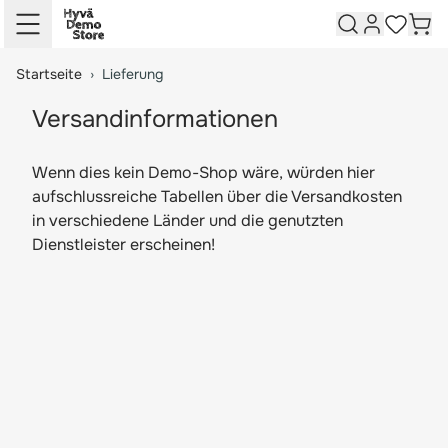
Springe zum Hauptinhalt
Springe zur Suche
Kundenkon
Ware
Meine W
Startseite
›
Lieferung
Versandinformationen
Wenn dies kein Demo-Shop wäre, würden hier
aufschlussreiche Tabellen über die Versandkosten
in verschiedene Länder und die genutzten
Dienstleister erscheinen!